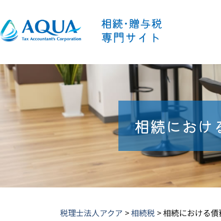
相続におけ
税理士法人アクア
>
相続税
>
相続における債